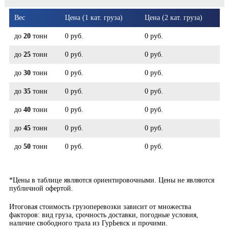
Вес
Цена (1 кат. груза)
Цена (2 кат. груза)
до
20
тонн
0 руб.
0 руб.
до
25
тонн
0 руб.
0 руб.
до
30
тонн
0 руб.
0 руб.
до
35
тонн
0 руб.
0 руб.
до
40
тонн
0 руб.
0 руб.
до
45
тонн
0 руб.
0 руб.
до
50
тонн
0 руб.
0 руб.
*Цены в таблице являются ориентировочными. Цены не являются
публичной офертой.
Итоговая стоимость грузоперевозки зависит от множества
факторов: вид груза, срочность доставки, погодные условия,
наличие свободного трала из ГурЬевск и прочими.