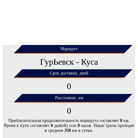
Маршрут
ГурЬевск - Куса
Срок доставки, дней
0
Расстояние, км
0
ЦЕНЫ НА ПЕРЕВОЗКУ НЕГАБАРИТНЫХ
Приблизительная продолжительность маршрута составляет
0
км.
Время в пути составляет
0
дня(ей) или
0
часов. Наши тралы проходят
ГРУЗОВ ПО МАРШРУТУ ГУРЬЕВСК - КУСА*
в среднем
350
км в сутки.