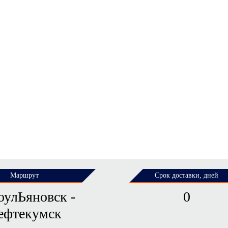
Маршрут
Срок доставки, дней
оулЬяновск -
0
ефтекумск