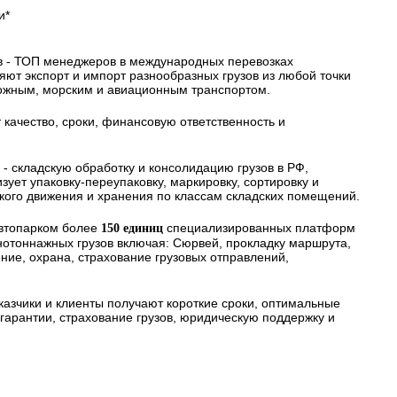
и*
в - ТОП менеджеров в международных перевозках
ряют экспорт и импорт разнообразных грузов из любой точки
ожным, морским и авиационным транспортом.
 качество, сроки, финансовую ответственность и
 - складскую обработку и консолидацию грузов в РФ,
ует упаковку-переупаковку, маркировку, сортировку и
ского движения и хранения по классам складских помещений.
автопарком более
специализированных платформ
150 единиц
нотоннажных грузов включая: Сюрвей, прокладку маршрута,
ие, охрана, страхование грузовых отправлений,
казчики и клиенты получают короткие сроки, оптимальные
арантии, страхование грузов, юридическую поддержку и