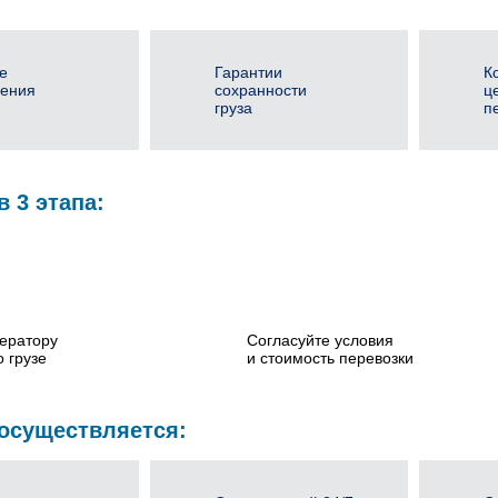
е
Гарантии
К
ения
сохранности
ц
груза
п
в 3 этапа:
ератору
Согласуйте условия
 грузе
и стоимость перевозки
 осуществляется: