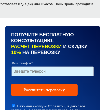
 составляет
дня(ей) или
часов. Наши тралы проходят в
0
0
.
ПОЛУЧИТЕ БЕСПЛАТНУЮ
КОНСУЛЬТАЦИЮ,
РАСЧЕТ ПЕРЕВОЗКИ
И СКИДКУ
10%
НА ПЕРЕВОЗКУ
Ваш телефон*
Нажимая кнопку «Отправить», я даю свое