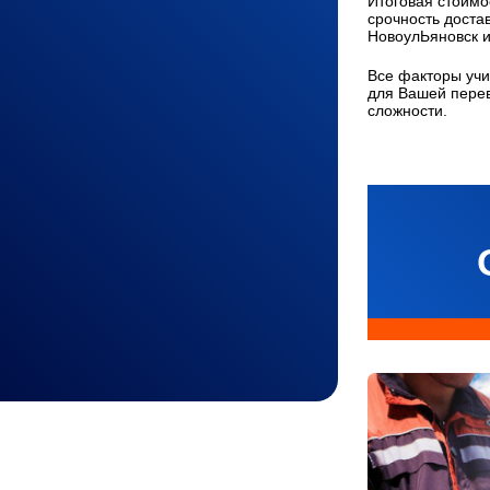
Итоговая стоимос
срочность доста
НовоулЬяновск и
Все факторы учи
для Вашей перев
сложности.