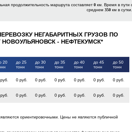
льная продолжительность маршрута составляет
км. Время в пути
0
среднем
км в сутки
350
ПЕРЕВОЗКУ НЕГАБАРИТНЫХ ГРУЗОВ ПО
 НОВОУЛЬЯНОВСК - НЕФТЕКУМСК*
о 20
до 25
до 30
до 35
до 40
до 45
до 50
онн
тонн
тонн
тонн
тонн
тонн
тонн
 руб.
0 руб.
0 руб.
0 руб.
0 руб.
0 руб.
0 руб.
 руб.
0 руб.
0 руб.
0 руб.
0 руб.
0 руб.
0 руб.
 являются ориентировочными. Цены не являются публичной