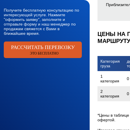
Приблизите
Получите бесплатную консультацию по
интересующей услуге. Нажмите
"оформить заявку", заполните и
отправьте форму и наш менеджер по
продажам свяжется с Вами в
ЦЕНЫ НА 
ближайшее время.
МАРШРУТУ
РАССЧИТАТЬ ПЕРЕВОЗКУ
ЭТО БЕСПЛАТНО
Категория
д
груза
т
1
0
категория
2
0
категория
*Цены в таблице
офертой.