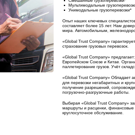
Смешанные грузоперевозки*
Мультимодальные грузоперевозк
Унимодальные грузоперевозки*
Опыт наших ключевых специалисто
составляет более 15 лет. Нам дове
мира. Автомобильным, железнодор
«Global Trust Company» гарантирует
страхование грузовых перевозок.
«Global Trust Company» предлагает:
Европейском Союзе и Китае. Организ
паллетирование грузов. Учёт склад
«Global Trust Company» Обладает 
для перевозки негабаритных и круп
получение разрешений, сопровожден
погрузочно-разгрузочные работы.
Выбирая «Global Trust Company» за
маршруты и расценки, финансовые г
круглосуточное обслуживание.