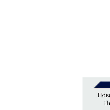
Нов
Н