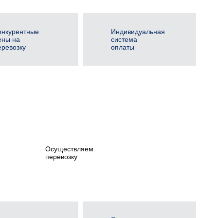
онкурентные
Индивидуальная
ены на
система
еревозку
оплаты
Осуществляем
перевозку