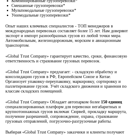
Комбинированные грузоперевозки*
Смешанные грузоперевозки*
Мультимодальные грузоперевозки*
Унимодальные грузоперевозки*
Опыт наших ключевых специалистов - ТОП менеджеров в
международных перевозках составляет более 15 лет. Нам доверяют
экспорт и импорт разнообразных грузов из любой точки мира.
Автомобильным, железнодорожным, морским и авиационным
транспортом.
«Global Trust Company» гарантирует качество, сроки, финансовую
ответственность и страхование грузовых перевозок.
«Global Trust Company» предлагает: - складскую обработку и
консолидацию грузов в РФ, Европейском Союзе и Китае.
Организует упаковку-переупаковку, маркировку, сортировку и
паллетирование грузов. Учёт складского движения и хранения по
классам складских помещений.
«Global Trust Company» Обладает автопарком более
150 единиц
специализированных платформ для перевозки негабаритных и
крупнотоннажных грузов включая: Сюрвей, прокладку маршрута,
получение разрешений, сопровождение, охрана, страхование
грузовых отправлений, погрузочно-разгрузочные работы.
Выбирая «Global Trust Company» заказчики и клиенты получают