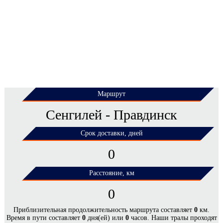
Маршрут
Сенгилей - Правдинск
Срок доставки, дней
0
Расстояние, км
0
ЦЕНЫ НА ПЕРЕВОЗКУ НЕГАБАРИТНЫХ
Приблизительная продолжительность маршрута составляет
0
км.
Время в пути составляет
0
дня(ей) или
0
часов. Наши тралы проходят
ГРУЗОВ ПО МАРШРУТУ СЕНГИЛЕЙ -