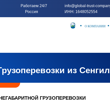
Работаем 24/7
info@global-trust-compa
Россия
ИНН: 1648052554
О КОМПАНИИ
Грузоперевозки из Сенгил
НЕГАБАРИТНОЙ ГРУЗОПЕРЕВОЗКИ