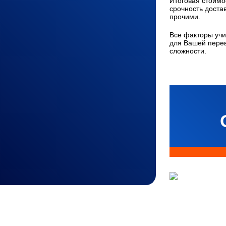
Итоговая стоимос
срочность доста
прочими.
Все факторы учи
для Вашей перев
сложности.