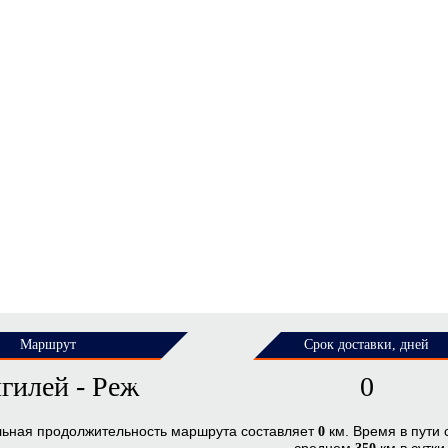
Маршрут
Срок доставки, дней
гилей - Реж
0
льная продолжительность маршрута составляет
км. Время в пути
0
среднем
км в сутки