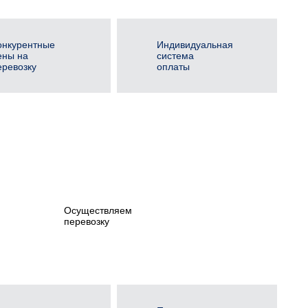
онкурентные
Индивидуальная
ены на
система
еревозку
оплаты
Осуществляем
перевозку