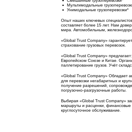
Смешанные грузоперевозки*
Мультимодальные грузоперевозк
Унимодальные грузоперевозки*
Опыт наших ключевых специалисто
составляет более 15 лет. Нам дове
мира. Автомобильным, железнодор
«Global Trust Company» гарантирует
страхование грузовых перевозок.
«Global Trust Company» предлагает:
Европейском Союзе и Китае. Организ
паллетирование грузов. Учёт склад
«Global Trust Company» Обладает 
для перевозки негабаритных и круп
получение разрешений, сопровожден
погрузочно-разгрузочные работы.
Выбирая «Global Trust Company» за
маршруты и расценки, финансовые г
круглосуточное обслуживание.