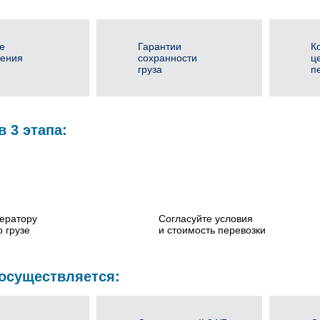
е
Гарантии
К
ения
сохранности
ц
груза
п
в 3 этапа:
ератору
Согласуйте условия
 грузе
и стоимость перевозки
 осуществляется: