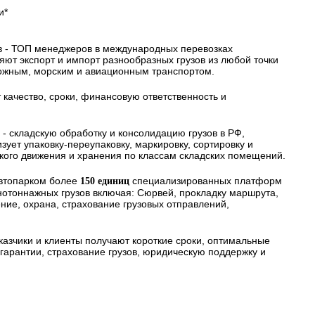
и*
в - ТОП менеджеров в международных перевозках
ряют экспорт и импорт разнообразных грузов из любой точки
ожным, морским и авиационным транспортом.
 качество, сроки, финансовую ответственность и
 - складскую обработку и консолидацию грузов в РФ,
ует упаковку-переупаковку, маркировку, сортировку и
ского движения и хранения по классам складских помещений.
автопарком более
специализированных платформ
150 единиц
нотоннажных грузов включая: Сюрвей, прокладку маршрута,
ие, охрана, страхование грузовых отправлений,
казчики и клиенты получают короткие сроки, оптимальные
арантии, страхование грузов, юридическую поддержку и