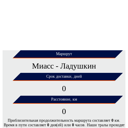
Маршрут
Миасс - Ладушкин
Срок доставки, дней
0
Расстояние, км
0
ЦЕНЫ НА ПЕРЕВОЗКУ НЕГАБАРИТНЫХ
Приблизительная продолжительность маршрута составляет
0
км.
Время в пути составляет
0
дня(ей) или
0
часов. Наши тралы проходят
ГРУЗОВ ПО МАРШРУТУ МИАСС -