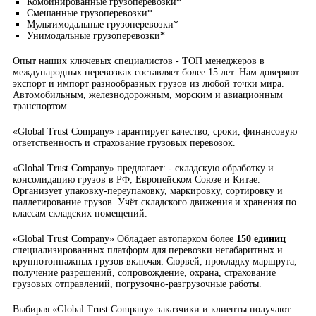
Комбинированные грузоперевозки*
Смешанные грузоперевозки*
Мультимодальные грузоперевозки*
Унимодальные грузоперевозки*
Опыт наших ключевых специалистов - ТОП менеджеров в
международных перевозках составляет более 15 лет. Нам доверяют
экспорт и импорт разнообразных грузов из любой точки мира.
Автомобильным, железнодорожным, морским и авиационным
транспортом.
«Global Trust Company» гарантирует качество, сроки, финансовую
ответственность и страхование грузовых перевозок.
«Global Trust Company» предлагает: - складскую обработку и
консолидацию грузов в РФ, Европейском Союзе и Китае.
Организует упаковку-переупаковку, маркировку, сортировку и
паллетирование грузов. Учёт складского движения и хранения по
классам складских помещений.
«Global Trust Company» Обладает автопарком более
150 единиц
специализированных платформ для перевозки негабаритных и
крупнотоннажных грузов включая: Сюрвей, прокладку маршрута,
получение разрешений, сопровождение, охрана, страхование
грузовых отправлений, погрузочно-разгрузочные работы.
Выбирая «Global Trust Company» заказчики и клиенты получают