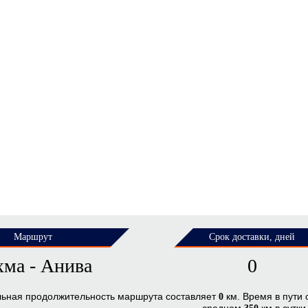
Маршрут
Срок доставки, дней
хма - Анива
0
льная продолжительность маршрута составляет
км. Время в пути
0
среднем
км в сутки