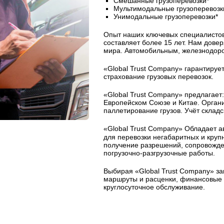
Смешанные грузоперевозки*
Мультимодальные грузоперевозк
Унимодальные грузоперевозки*
Опыт наших ключевых специалисто
составляет более 15 лет. Нам дове
мира. Автомобильным, железнодор
«Global Trust Company» гарантирует
страхование грузовых перевозок.
«Global Trust Company» предлагает:
Европейском Союзе и Китае. Организ
паллетирование грузов. Учёт склад
«Global Trust Company» Обладает 
для перевозки негабаритных и круп
получение разрешений, сопровожден
погрузочно-разгрузочные работы.
Выбирая «Global Trust Company» за
маршруты и расценки, финансовые г
круглосуточное обслуживание.