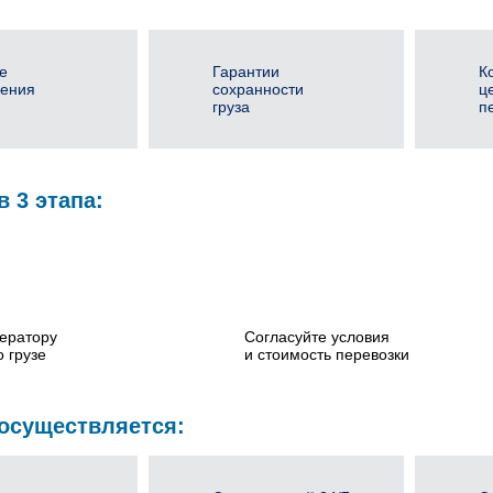
е
Гарантии
К
ения
сохранности
ц
груза
п
в 3 этапа:
ератору
Согласуйте условия
 грузе
и стоимость перевозки
 осуществляется: