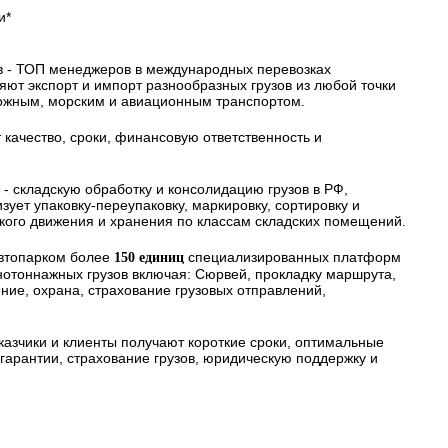
и*
в - ТОП менеджеров в международных перевозках
ряют экспорт и импорт разнообразных грузов из любой точки
ожным, морским и авиационным транспортом.
 качество, сроки, финансовую ответственность и
 - складскую обработку и консолидацию грузов в РФ,
ует упаковку-переупаковку, маркировку, сортировку и
ского движения и хранения по классам складских помещений.
автопарком более
специализированных платформ
150 единиц
нотоннажных грузов включая: Сюрвей, прокладку маршрута,
ие, охрана, страхование грузовых отправлений,
казчики и клиенты получают короткие сроки, оптимальные
арантии, страхование грузов, юридическую поддержку и