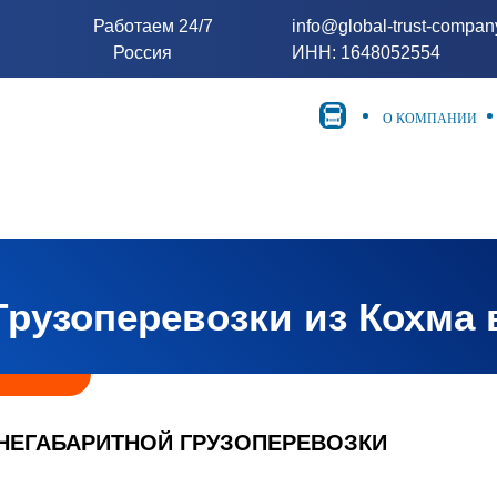
Работаем 24/7
info@global-trust-compa
Россия
ИНН: 1648052554
О КОМПАНИИ
Грузоперевозки из Кохма 
НЕГАБАРИТНОЙ ГРУЗОПЕРЕВОЗКИ