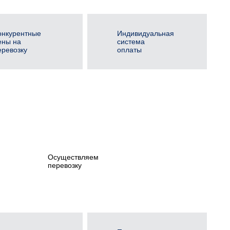
онкурентные
Индивидуальная
ены на
система
еревозку
оплаты
Осуществляем
перевозку