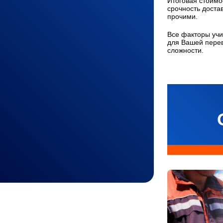
Итоговая стоимос
срочность доста
прочими.
Все факторы учи
для Вашей перев
сложности.