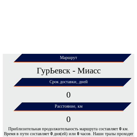
Маршрут
ГурЬевск - Миасс
Срок доставки, дней
0
Расстояние, км
0
ЦЕНЫ НА ПЕРЕВОЗКУ НЕГАБАРИТНЫХ
Приблизительная продолжительность маршрута составляет
0
км.
Время в пути составляет
0
дня(ей) или
0
часов. Наши тралы проходят
ГРУЗОВ ПО МАРШРУТУ ГУРЬЕВСК -