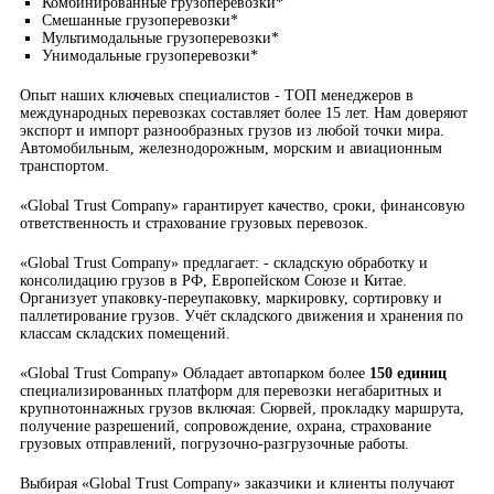
Комбинированные грузоперевозки*
Смешанные грузоперевозки*
Мультимодальные грузоперевозки*
Унимодальные грузоперевозки*
Опыт наших ключевых специалистов - ТОП менеджеров в
международных перевозках составляет более 15 лет. Нам доверяют
экспорт и импорт разнообразных грузов из любой точки мира.
Автомобильным, железнодорожным, морским и авиационным
транспортом.
«Global Trust Company» гарантирует качество, сроки, финансовую
ответственность и страхование грузовых перевозок.
«Global Trust Company» предлагает: - складскую обработку и
консолидацию грузов в РФ, Европейском Союзе и Китае.
Организует упаковку-переупаковку, маркировку, сортировку и
паллетирование грузов. Учёт складского движения и хранения по
классам складских помещений.
«Global Trust Company» Обладает автопарком более
150 единиц
специализированных платформ для перевозки негабаритных и
крупнотоннажных грузов включая: Сюрвей, прокладку маршрута,
получение разрешений, сопровождение, охрана, страхование
грузовых отправлений, погрузочно-разгрузочные работы.
Выбирая «Global Trust Company» заказчики и клиенты получают