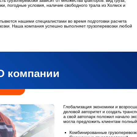
ть грузоперевозки зависит от множества факторов: вид груза,
вки, погодные условия, наличие свободного трала из Холмск и
тывются нашими специалистами во время подготовки расчета
озки. Наша компания успешно выполняет грузоперевозки любой
О компании
Глобализация экономики и возросш
деловой авторитет и создать транс
а свой автопарк положил начало экс
могла предложить клиентам полный 
Комбинированные грузоперевозк