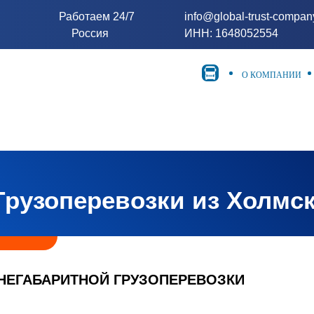
Работаем 24/7
info@global-trust-compa
Россия
ИНН: 1648052554
О КОМПАНИИ
Грузоперевозки из Холмс
НЕГАБАРИТНОЙ ГРУЗОПЕРЕВОЗКИ