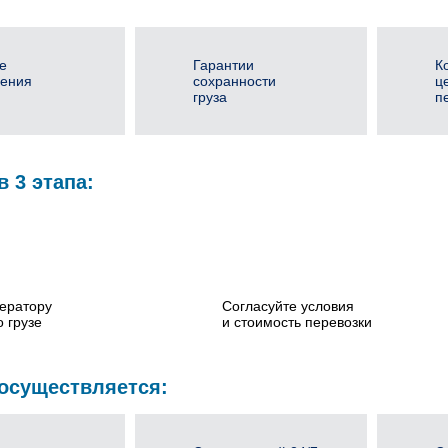
е
Гарантии
К
ения
сохранности
ц
груза
п
в 3 этапа:
ератору
Согласуйте условия
 грузе
и стоимость перевозки
 осуществляется: