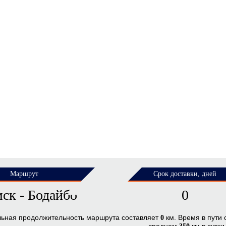
Маршрут
Срок доставки, дней
ск - Бодайбо
0
льная продолжительность маршрута составляет
км. Время в пути
0
среднем
км в сутки