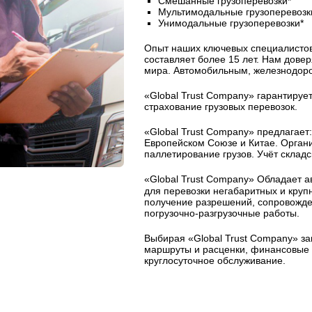
Смешанные грузоперевозки*
Мультимодальные грузоперевозк
Унимодальные грузоперевозки*
Опыт наших ключевых специалисто
составляет более 15 лет. Нам дове
мира. Автомобильным, железнодор
«Global Trust Company» гарантирует
страхование грузовых перевозок.
«Global Trust Company» предлагает:
Европейском Союзе и Китае. Организ
паллетирование грузов. Учёт склад
«Global Trust Company» Обладает 
для перевозки негабаритных и круп
получение разрешений, сопровожден
погрузочно-разгрузочные работы.
Выбирая «Global Trust Company» за
маршруты и расценки, финансовые г
круглосуточное обслуживание.