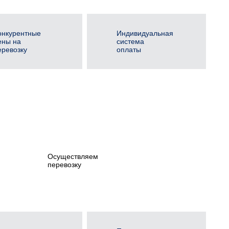
онкурентные
Индивидуальная
ены на
система
еревозку
оплаты
Осуществляем
перевозку