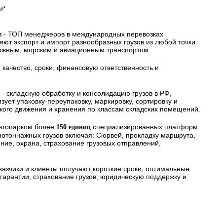
и*
в - ТОП менеджеров в международных перевозках
ряют экспорт и импорт разнообразных грузов из любой точки
ожным, морским и авиационным транспортом.
 качество, сроки, финансовую ответственность и
 - складскую обработку и консолидацию грузов в РФ,
ует упаковку-переупаковку, маркировку, сортировку и
ского движения и хранения по классам складских помещений.
автопарком более
специализированных платформ
150 единиц
нотоннажных грузов включая: Сюрвей, прокладку маршрута,
ие, охрана, страхование грузовых отправлений,
казчики и клиенты получают короткие сроки, оптимальные
арантии, страхование грузов, юридическую поддержку и