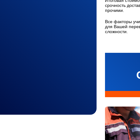
Итоговая стоимос
срочность доста
прочими.
Все факторы учи
для Вашей перев
сложности.