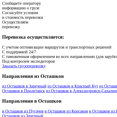
Сообщаете оператору
информацию о грузе
Согласуйте условия
и стоимость перевозки
Осуществляем
перевозку
Перевозка осуществляется:
С учетом оптимизации маршрутов и транспортных решений
С поддержкой 24/7
С таможенным оформлением во всех направлениях (для зарубе
Под контролем экспедиторов
Заказать грузоперевозку
Направления из Осташков
из Осташков в Заречный
из Осташков в Красный Кут
из Осташ
Осташков в Пролетарск
из Осташков в Александровск-Сахали
Направления в Осташков
в Осташков из Пугачев
в Осташков из Корсаков
в Осташков из 
Осташков из Заречный