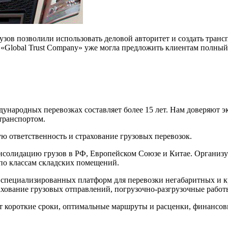
узов позволили использовать деловой авторитет и создать тран
 «Global Trust Company» уже могла предложить клиентам полный
ародных перевозках составляет более 15 лет. Нам доверяют эк
транспортом.
ую ответственность и страхование грузовых перевозок.
консолидацию грузов в РФ, Европейском Союзе и Китае. Организу
 по классам складских помещений.
специализированных платформ для перевозки негабаритных и к
ахование грузовых отправлений, погрузочно-разгрузочные работ
т короткие сроки, оптимальные маршруты и расценки, финансов