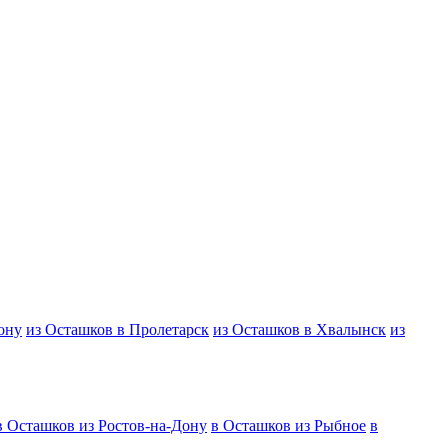
ону
из Осташков в Пролетарск
из Осташков в Хвалынск
из
в Осташков из Ростов-на-Дону
в Осташков из Рыбное
в