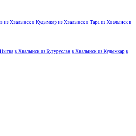
ов
из Хвалынск в Кудымкар
из Хвалынск в Тара
из Хвалынск в
 Нытва
в Хвалынск из Бугуруслан
в Хвалынск из Кудымкар
в