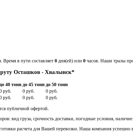
. Время в пути составляет
0
дня(ей) или
0
часов. Наши тралы пр
шруту Осташков - Хвалынск*
до 40 тонн
до 45 тонн
до 50 тонн
0 руб.
0 руб.
0 руб.
0 руб.
0 руб.
0 руб.
тся публичной офертой.
оров: вид груза, срочность доставки, погодные условия, наличи
отовки расчета для Вашей перевозки. Наша компания успешно 