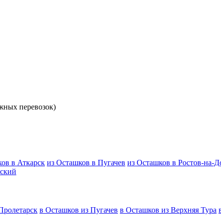
жных перевозок)
ков в Аткарск
из Осташков в Пугачев
из Осташков в Ростов-на-Д
нский
Пролетарск
в Осташков из Пугачев
в Осташков из Верхняя Тура