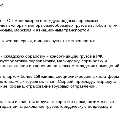
и*
в - ТОП менеджеров в международных перевозках
ряют экспорт и импорт разнообразных грузов из любой точки
ожным, морским и авиационным транспортом.
 качество, сроки, финансовую ответственность и
 - складскую обработку и консолидацию грузов в РФ,
ует упаковку-переупаковку, маркировку, сортировку и
ского движения и хранения по классам складских помещений.
автопарком более
специализированных платформ
150 единиц
нотоннажных грузов включая: Сюрвей, прокладку маршрута,
ие, охрана, страхование грузовых отправлений,
казчики и клиенты получают короткие сроки, оптимальные
арантии, страхование грузов, юридическую поддержку и