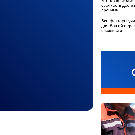
Итоговая стоимос
срочность доста
прочими.
Все факторы учи
для Вашей перев
сложности.