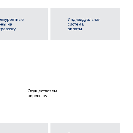
онкурентные
Индивидуальная
ены на
система
еревозку
оплаты
Осуществляем
перевозку