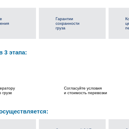
е
Гарантии
К
ения
сохранности
ц
груза
п
в 3 этапа:
ератору
Согласуйте условия
 грузе
и стоимость перевозки
 осуществляется: