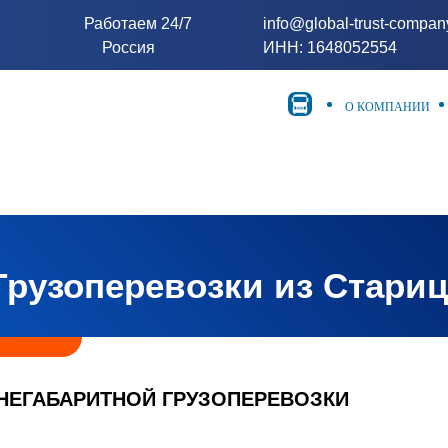
Работаем 24/7
info@global-trust-compa
Россия
ИНН: 1648052554
О КОМПАНИИ
Грузоперевозки из Стариц
НЕГАБАРИТНОЙ ГРУЗОПЕРЕВОЗКИ