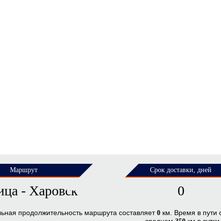
Маршрут
Срок доставки, дней
ица - Харовск
0
льная продолжительность маршрута составляет
км. Время в пути
0
среднем
км в сутки