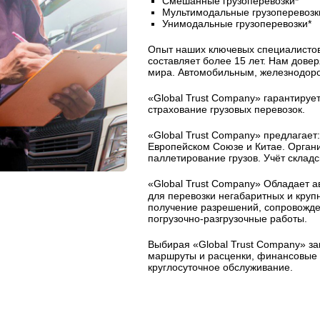
Смешанные грузоперевозки*
Мультимодальные грузоперевозк
Унимодальные грузоперевозки*
Опыт наших ключевых специалисто
составляет более 15 лет. Нам дове
мира. Автомобильным, железнодор
«Global Trust Company» гарантирует
страхование грузовых перевозок.
«Global Trust Company» предлагает:
Европейском Союзе и Китае. Организ
паллетирование грузов. Учёт склад
«Global Trust Company» Обладает 
для перевозки негабаритных и круп
получение разрешений, сопровожден
погрузочно-разгрузочные работы.
Выбирая «Global Trust Company» за
маршруты и расценки, финансовые г
круглосуточное обслуживание.