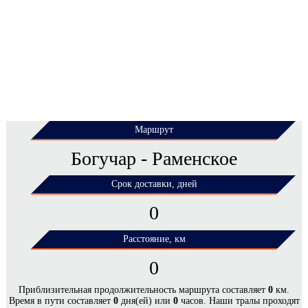
Маршрут
Богучар - Раменское
Срок доставки, дней
0
Расстояние, км
0
ЦЕНЫ НА ПЕРЕВОЗКУ НЕГАБАРИТНЫХ
Приблизительная продолжительность маршрута составляет
0
км.
Время в пути составляет
0
дня(ей) или
0
часов. Наши тралы проходят
ГРУЗОВ ПО МАРШРУТУ БОГУЧАР -