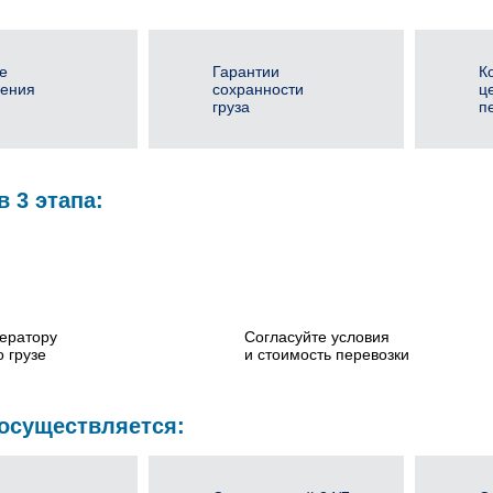
е
Гарантии
К
ения
сохранности
ц
груза
п
в 3 этапа:
ератору
Согласуйте условия
 грузе
и стоимость перевозки
 осуществляется: