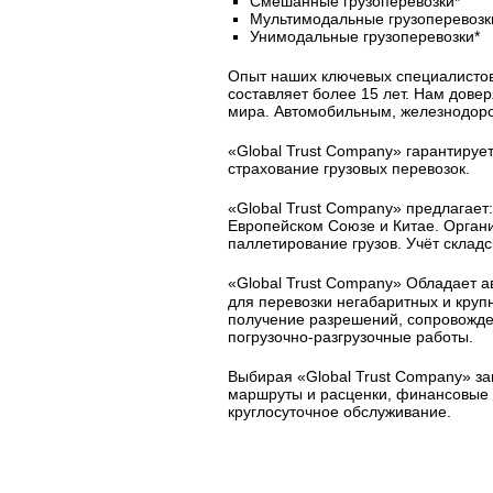
Смешанные грузоперевозки*
Мультимодальные грузоперевозк
Унимодальные грузоперевозки*
Опыт наших ключевых специалисто
составляет более 15 лет. Нам дове
мира. Автомобильным, железнодор
«Global Trust Company» гарантирует
страхование грузовых перевозок.
«Global Trust Company» предлагает:
Европейском Союзе и Китае. Организ
паллетирование грузов. Учёт склад
«Global Trust Company» Обладает 
для перевозки негабаритных и круп
получение разрешений, сопровожден
погрузочно-разгрузочные работы.
Выбирая «Global Trust Company» за
маршруты и расценки, финансовые г
круглосуточное обслуживание.