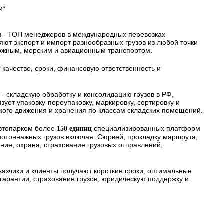
и*
в - ТОП менеджеров в международных перевозках
ряют экспорт и импорт разнообразных грузов из любой точки
ожным, морским и авиационным транспортом.
 качество, сроки, финансовую ответственность и
 - складскую обработку и консолидацию грузов в РФ,
ует упаковку-переупаковку, маркировку, сортировку и
ского движения и хранения по классам складских помещений.
автопарком более
специализированных платформ
150 единиц
нотоннажных грузов включая: Сюрвей, прокладку маршрута,
ие, охрана, страхование грузовых отправлений,
казчики и клиенты получают короткие сроки, оптимальные
арантии, страхование грузов, юридическую поддержку и