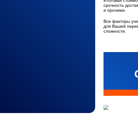
Итоговая стоимос
срочность доста
и прочими.
Все факторы учи
для Вашей перев
сложности.