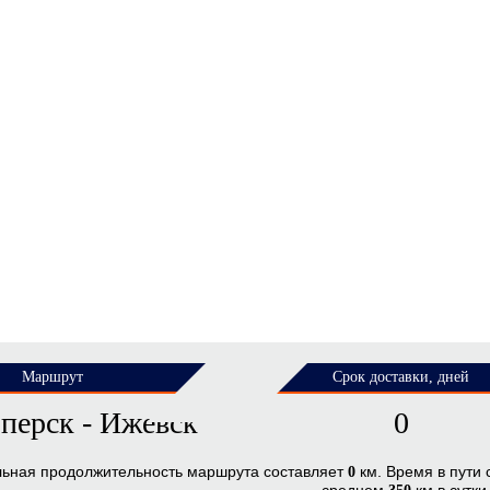
Маршрут
Срок доставки, дней
перск - Ижевск
0
льная продолжительность маршрута составляет
км. Время в пути
0
среднем
км в сутки