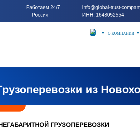
Работаем 24/7
info@global-trust-compa
Россия
ИНН: 1648052554
О КОМПАНИИ
Грузоперевозки из Новох
НЕГАБАРИТНОЙ ГРУЗОПЕРЕВОЗКИ