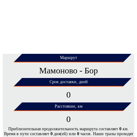
Маршрут
Мамоново - Бор
Срок доставки, дней
0
Расстояние, км
0
ЦЕНЫ НА ПЕРЕВОЗКУ НЕГАБАРИТНЫХ
Приблизительная продолжительность маршрута составляет
0
км.
Время в пути составляет
0
дня(ей) или
0
часов. Наши тралы проходят
ГРУЗОВ ПО МАРШРУТУ МАМОНОВО -