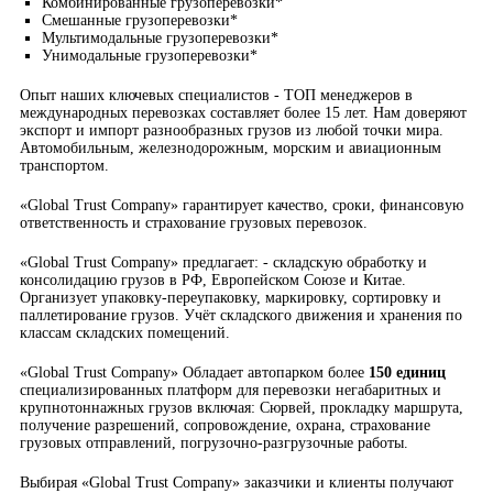
Комбинированные грузоперевозки*
Смешанные грузоперевозки*
Мультимодальные грузоперевозки*
Унимодальные грузоперевозки*
Опыт наших ключевых специалистов - ТОП менеджеров в
международных перевозках составляет более 15 лет. Нам доверяют
экспорт и импорт разнообразных грузов из любой точки мира.
Автомобильным, железнодорожным, морским и авиационным
транспортом.
«Global Trust Company» гарантирует качество, сроки, финансовую
ответственность и страхование грузовых перевозок.
«Global Trust Company» предлагает: - складскую обработку и
консолидацию грузов в РФ, Европейском Союзе и Китае.
Организует упаковку-переупаковку, маркировку, сортировку и
паллетирование грузов. Учёт складского движения и хранения по
классам складских помещений.
«Global Trust Company» Обладает автопарком более
150 единиц
специализированных платформ для перевозки негабаритных и
крупнотоннажных грузов включая: Сюрвей, прокладку маршрута,
получение разрешений, сопровождение, охрана, страхование
грузовых отправлений, погрузочно-разгрузочные работы.
Выбирая «Global Trust Company» заказчики и клиенты получают