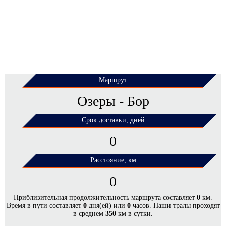
Маршрут
Озеры - Бор
Срок доставки, дней
0
Расстояние, км
0
ЦЕНЫ НА ПЕРЕВОЗКУ НЕГАБАРИТНЫХ
Приблизительная продолжительность маршрута составляет
0
км.
Время в пути составляет
0
дня(ей) или
0
часов. Наши тралы проходят
ГРУЗОВ ПО МАРШРУТУ ОЗЕРЫ - БОР*
в среднем
350
км в сутки.