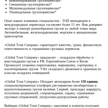
Комбинированные грузоперевозки*
Смешанные грузоперевозки*
Мультимодальные грузоперевозки*
Унимодальные грузоперевозки*
Опыт наших ключевых специалистов - ТОП менеджеров в
международных перевозках составляет более 15 лет. Нам доверяют
экспорт и импорт разнообразных грузов из любой точки мира.
Автомобильным, железнодорожным, морским и авиационным
транспортом.
«Global Trust Company» гарантирует качество, сроки, финансовую
ответственность и страхование грузовых перевозок.
«Global Trust Company» предлагает: - складскую обработку и
консолидацию грузов в РФ, Европейском Союзе и Китае.
Организует упаковку-переупаковку, маркировку, сортировку и
паллетирование грузов. Учёт складского движения и хранения по
классам складских помещений.
«Global Trust Company» Обладает автопарком более
150 единиц
специализированных платформ для перевозки негабаритных и
крупнотоннажных грузов включая: Сюрвей, прокладку маршрута,
получение разрешений, сопровождение, охрана, страхование
грузовых отправлений, погрузочно-разгрузочные работы.
Выбирая «Global Trust Company» заказчики и клиенты получают