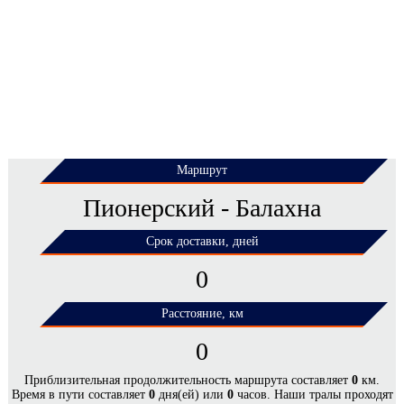
Маршрут
Пионерский - Балахна
Срок доставки, дней
0
Расстояние, км
0
ЦЕНЫ НА ПЕРЕВОЗКУ НЕГАБАРИТНЫХ
Приблизительная продолжительность маршрута составляет
0
км.
Время в пути составляет
0
дня(ей) или
0
часов. Наши тралы проходят
ГРУЗОВ ПО МАРШРУТУ ПИОНЕРСКИЙ -