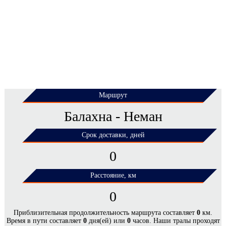
Маршрут
Балахна - Неман
Срок доставки, дней
0
Расстояние, км
0
ЦЕНЫ НА ПЕРЕВОЗКУ НЕГАБАРИТНЫХ
Приблизительная продолжительность маршрута составляет
0
км.
Время в пути составляет
0
дня(ей) или
0
часов. Наши тралы проходят
ГРУЗОВ ПО МАРШРУТУ БАЛАХНА -