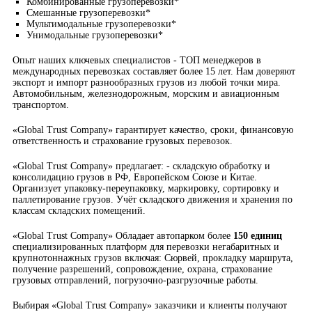
Комбинированные грузоперевозки*
Смешанные грузоперевозки*
Мультимодальные грузоперевозки*
Унимодальные грузоперевозки*
Опыт наших ключевых специалистов - ТОП менеджеров в
международных перевозках составляет более 15 лет. Нам доверяют
экспорт и импорт разнообразных грузов из любой точки мира.
Автомобильным, железнодорожным, морским и авиационным
транспортом.
«Global Trust Company» гарантирует качество, сроки, финансовую
ответственность и страхование грузовых перевозок.
«Global Trust Company» предлагает: - складскую обработку и
консолидацию грузов в РФ, Европейском Союзе и Китае.
Организует упаковку-переупаковку, маркировку, сортировку и
паллетирование грузов. Учёт складского движения и хранения по
классам складских помещений.
«Global Trust Company» Обладает автопарком более
150 единиц
специализированных платформ для перевозки негабаритных и
крупнотоннажных грузов включая: Сюрвей, прокладку маршрута,
получение разрешений, сопровождение, охрана, страхование
грузовых отправлений, погрузочно-разгрузочные работы.
Выбирая «Global Trust Company» заказчики и клиенты получают