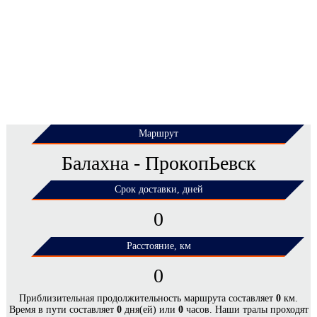
Маршрут
Балахна - ПрокопЬевск
Срок доставки, дней
0
Расстояние, км
0
ЦЕНЫ НА ПЕРЕВОЗКУ НЕГАБАРИТНЫХ
Приблизительная продолжительность маршрута составляет
0
км.
Время в пути составляет
0
дня(ей) или
0
часов. Наши тралы проходят
ГРУЗОВ ПО МАРШРУТУ БАЛАХНА -