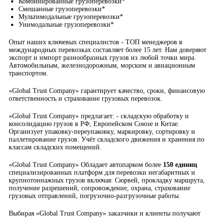
Комбинированные грузоперевозки*
Смешанные грузоперевозки*
Мультимодальные грузоперевозки*
Унимодальные грузоперевозки*
Опыт наших ключевых специалистов - ТОП менеджеров в
международных перевозках составляет более 15 лет. Нам доверяют
экспорт и импорт разнообразных грузов из любой точки мира.
Автомобильным, железнодорожным, морским и авиационным
транспортом.
«Global Trust Company» гарантирует качество, сроки, финансовую
ответственность и страхование грузовых перевозок.
«Global Trust Company» предлагает: - складскую обработку и
консолидацию грузов в РФ, Европейском Союзе и Китае.
Организует упаковку-переупаковку, маркировку, сортировку и
паллетирование грузов. Учёт складского движения и хранения по
классам складских помещений.
«Global Trust Company» Обладает автопарком более
150 единиц
специализированных платформ для перевозки негабаритных и
крупнотоннажных грузов включая: Сюрвей, прокладку маршрута,
получение разрешений, сопровождение, охрана, страхование
грузовых отправлений, погрузочно-разгрузочные работы.
Выбирая «Global Trust Company» заказчики и клиенты получают