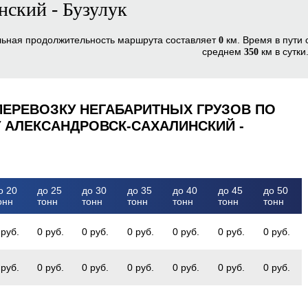
нский - Бузулук
льная продолжительность маршрута составляет
км. Время в пути
0
среднем
км в сутки
350
ПЕРЕВОЗКУ НЕГАБАРИТНЫХ ГРУЗОВ ПО
 АЛЕКСАНДРОВСК-САХАЛИНСКИЙ -
о 20
до 25
до 30
до 35
до 40
до 45
до 50
онн
тонн
тонн
тонн
тонн
тонн
тонн
 руб.
0 руб.
0 руб.
0 руб.
0 руб.
0 руб.
0 руб.
 руб.
0 руб.
0 руб.
0 руб.
0 руб.
0 руб.
0 руб.