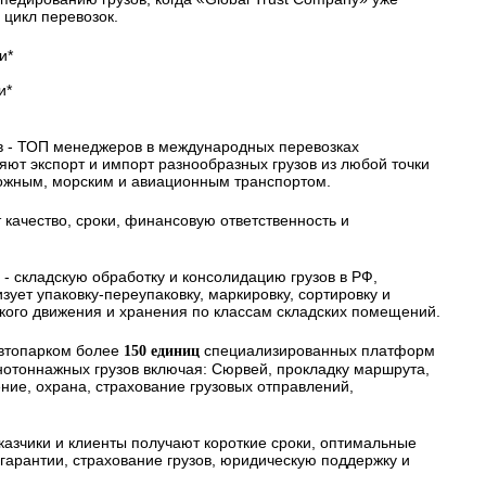
цикл перевозок.
и*
и*
в - ТОП менеджеров в международных перевозках
ряют экспорт и импорт разнообразных грузов из любой точки
ожным, морским и авиационным транспортом.
 качество, сроки, финансовую ответственность и
 - складскую обработку и консолидацию грузов в РФ,
ует упаковку-переупаковку, маркировку, сортировку и
ского движения и хранения по классам складских помещений.
автопарком более
специализированных платформ
150 единиц
нотоннажных грузов включая: Сюрвей, прокладку маршрута,
ие, охрана, страхование грузовых отправлений,
казчики и клиенты получают короткие сроки, оптимальные
арантии, страхование грузов, юридическую поддержку и