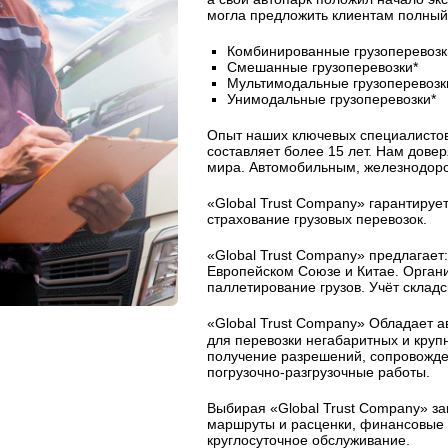
могла предложить клиентам полный 
Комбинированные грузоперевозк
Смешанные грузоперевозки*
Мультимодальные грузоперевозк
Унимодальные грузоперевозки*
Опыт наших ключевых специалисто
составляет более 15 лет. Нам дове
мира. Автомобильным, железнодор
«Global Trust Company» гарантирует
страхование грузовых перевозок.
«Global Trust Company» предлагает:
Европейском Союзе и Китае. Организ
паллетирование грузов. Учёт склад
«Global Trust Company» Обладает 
для перевозки негабаритных и круп
получение разрешений, сопровожден
погрузочно-разгрузочные работы.
Выбирая «Global Trust Company» за
маршруты и расценки, финансовые г
круглосуточное обслуживание.