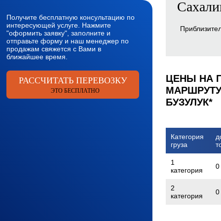
Сахали
Получите бесплатную консультацию по
интересующей услуге. Нажмите
Приблизите
"оформить заявку", заполните и
отправьте форму и наш менеджер по
продажам свяжется с Вами в
ближайшее время.
ЦЕНЫ НА 
РАССЧИТАТЬ ПЕРЕВОЗКУ
МАРШРУТУ
ЭТО БЕСПЛАТНО
БУЗУЛУК*
Категория
д
груза
т
1
0
категория
2
0
категория