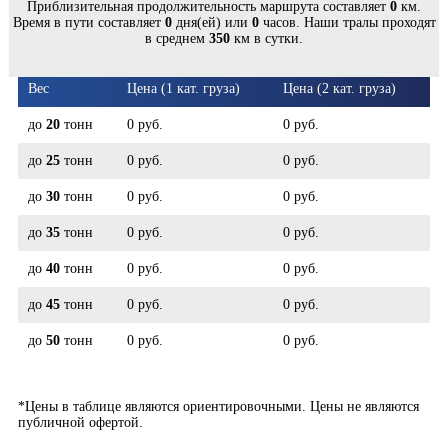
Приблизительная продолжительность маршрута составляет
0
км.
САХАЛИНСКИЙ - ОЧЕР*
Время в пути составляет
0
дня(ей) или
0
часов. Наши тралы проходят
в среднем
350
км в сутки.
Вес
Цена (1 кат. груза)
Цена (2 кат. груза)
до
20
тонн
0 руб.
0 руб.
до
25
тонн
0 руб.
0 руб.
до
30
тонн
0 руб.
0 руб.
до
35
тонн
0 руб.
0 руб.
до
40
тонн
0 руб.
0 руб.
до
45
тонн
0 руб.
0 руб.
до
50
тонн
0 руб.
0 руб.
*Цены в таблице являются ориентировочными. Цены не являются
публичной офертой.